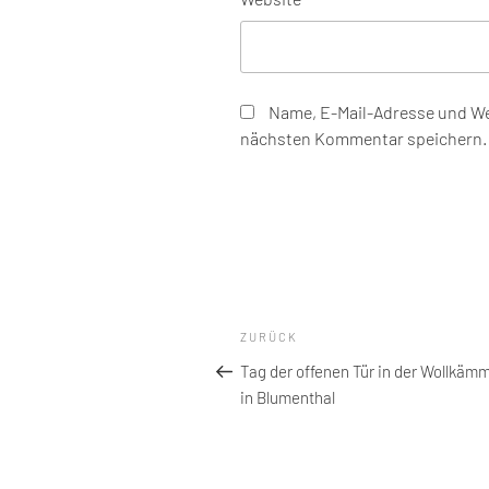
Name, E-Mail-Adresse und We
nächsten Kommentar speichern.
Beitragsnavigation
Vorheriger
ZURÜCK
Beitrag
Tag der offenen Tür in der Wollkäm
in Blumenthal