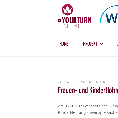
Zum
Inhalt
springen
HOME
PROJEKT
VERÖFFENTLICHT
28. MAI 2026
VON
CHRISTINE
AM
Frauen- und Kinderfloh
Am 06.06.2026 veranstalten wir 
Kinderkleidung sowie Spielsache