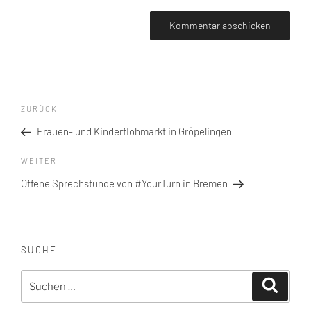
Beitragsnavigation
Vorheriger
ZURÜCK
Beitrag
Frauen- und Kinderflohmarkt in Gröpelingen
Nächster
WEITER
Beitrag
Offene Sprechstunde von #YourTurn in Bremen
SUCHE
Suche
Suchen
nach: