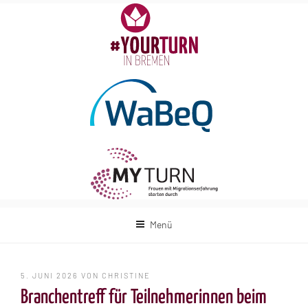
Zum
Inhalt
springen
Menü
VERÖFFENTLICHT
5. JUNI 2026
VON
CHRISTINE
AM
Branchentreff für Teilnehmerinnen beim