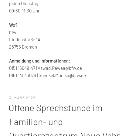
jeden Dienstag
09:30-11:30 Uhr
Wo?
bfw
Lindenstraße 1A
28755 Bremen
Anmeldung und Informationen:
0151 15649147 | Aswad.Rawaa@bfw.de
0151 14043076 | Goeckel.Monika@bfw.de
VERÖFFENTLICHT
3. MÄRZ 2025
AM
Offene Sprechstunde im
Familien- und
Quartierszentrum Neue Vahr