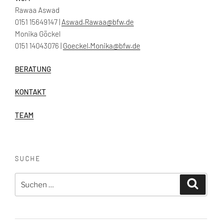
Rawaa Aswad
0151 15649147 |
Aswad.Rawaa@bfw.de
Monika Göckel
0151 14043076 |
Goeckel.Monika@bfw.de
BERATUNG
KONTAKT
TEAM
SUCHE
Suche
Suchen
nach: