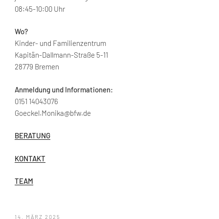
08:45-10:00 Uhr
Wo?
Kinder- und Familienzentrum
Kapitän-Dallmann-Straße 5-11
28779 Bremen
Anmeldung und Informationen:
0151 14043076
Goeckel.Monika@bfw.de
BERATUNG
KONTAKT
TEAM
VERÖFFENTLICHT
14. MÄRZ 2025