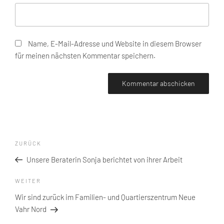
Name, E-Mail-Adresse und Website in diesem Browser
für meinen nächsten Kommentar speichern.
Beitragsnavigation
Vorheriger
ZURÜCK
Beitrag
Unsere Beraterin Sonja berichtet von ihrer Arbeit
Nächster
WEITER
Beitrag
Wir sind zurück im Familien- und Quartierszentrum Neue
Vahr Nord