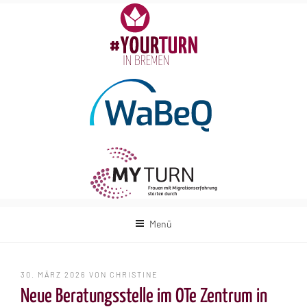
Zum
Inhalt
springen
Menü
VERÖFFENTLICHT
30. MÄRZ 2026
VON
CHRISTINE
AM
Neue Beratungsstelle im OTe Zentrum in