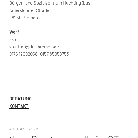
Bürger- und Sozialzentrum Huchting (bus)
Amersfoorter Straße 8
28259 Bremen
Wer?
zsb
yourturn@drk-bremen.de
0176 19002058 | 0157 85058753
BERATUNG
KONTAKT
VERÖFFENTLICHT
30. MÄRZ 2026
AM