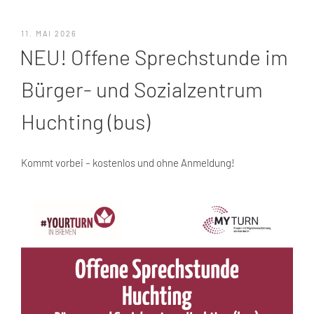
VERÖFFENTLICHT
11. MAI 2026
AM
NEU! Offene Sprechstunde im
Bürger- und Sozialzentrum
Huchting (bus)
Kommt vorbei – kostenlos und ohne Anmeldung!