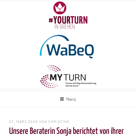
Zum
Inhalt
springen
Menü
VERÖFFENTLICHT
27. MÄRZ 2026
VON
CHRISTINE
AM
Unsere Beraterin Sonja berichtet von ihrer