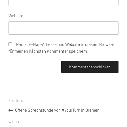
Website
Name, E-Mail-Adresse und Website in diesem Browser
für meinen nächsten Kommentar speichern.
Beitragsnavigation
Vorheriger
ZURÜCK
Beitrag
Offene Sprechstunde von #YourTurn in Bremen
Nächster
WEITER