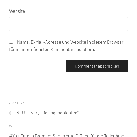
Website
Name, E-Mail-Adresse und Website in diesem Browser
für meinen nächsten Kommentar speichern.
Beitragsnavigation
Vorheriger
ZURÜCK
Beitrag
NEU! Flyer „Erfolgsgeschichten“
Nächster
WEITER
Beitrag
#YourTurn in Bremen: Sechs gute Gründe für die Teilnahme