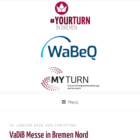
Zum
Inhalt
springen
Menü
VERÖFFENTLICHT
19. JANUAR 2026
VON
CHRISTINE
AM
VaDiB Messe in Bremen Nord