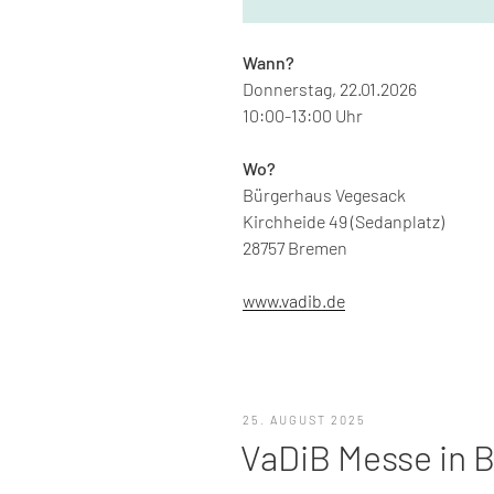
Wann?
Donnerstag, 22.01.2026
10:00-13:00 Uhr
Wo?
Bürgerhaus Vegesack
Kirchheide 49 (Sedanplatz)
28757 Bremen
www.vadib.de
VERÖFFENTLICHT
25. AUGUST 2025
AM
VaDiB Messe in 