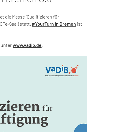
t die Messe “Qualifizieren für
OTe-Saal) statt.
#YourTurn in Bremen
ist
e unter
www.vadib.de
.