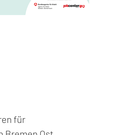
ren für
in Bremen Ost