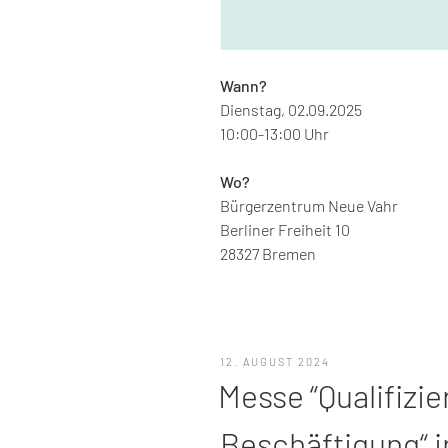
Wann?
Dienstag, 02.09.2025
10:00-13:00 Uhr
Wo?
Bürgerzentrum Neue Vahr
Berliner Freiheit 10
28327 Bremen
VERÖFFENTLICHT
12. AUGUST 2024
AM
Messe “Qualifizie
Beschäftigung“ 