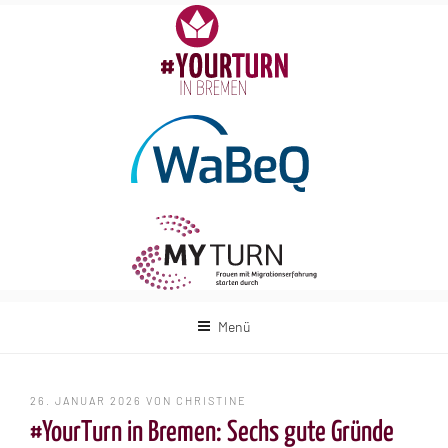
Zum
Inhalt
springen
Menü
VERÖFFENTLICHT
26. JANUAR 2026
VON
CHRISTINE
AM
#YourTurn in Bremen: Sechs gute Gründe