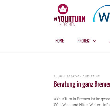
Zum
Inhalt
springen
HOME
PROJEKT
VERÖFFENTLICHT
6. JULI 2026
VON
CHRISTINE
AM
Beratung in ganz Breme
#YourTurn in Bremen ist im gesam
Süd, West und Mitte. Weitere Infos