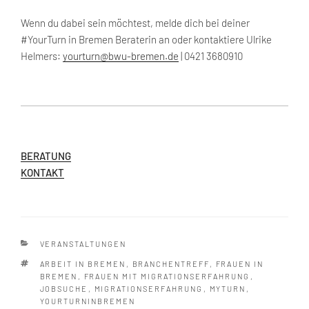
Wenn du dabei sein möchtest, melde dich bei deiner
#YourTurn in Bremen Beraterin an oder kontaktiere Ulrike
Helmers:
yourturn@bwu-bremen.de
| 0421 3680910
BERATUNG
KONTAKT
KATEGORIEN
VERANSTALTUNGEN
SCHLAGWÖRTER
ARBEIT IN BREMEN
,
BRANCHENTREFF
,
FRAUEN IN
BREMEN
,
FRAUEN MIT MIGRATIONSERFAHRUNG
,
JOBSUCHE
,
MIGRATIONSERFAHRUNG
,
MYTURN
,
YOURTURNINBREMEN