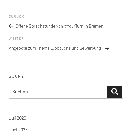
Beitragsnavigation
Vorheriger
ZURÜCK
Beitrag
Offene Sprechstunde von #YourTurn in Bremen
Nächster
WEITER
Beitrag
Angebote zum Thema „Jobsuche und Bewerbung“
SUCHE
Suche
Suchen
nach:
Juli 2026
Juni 2026