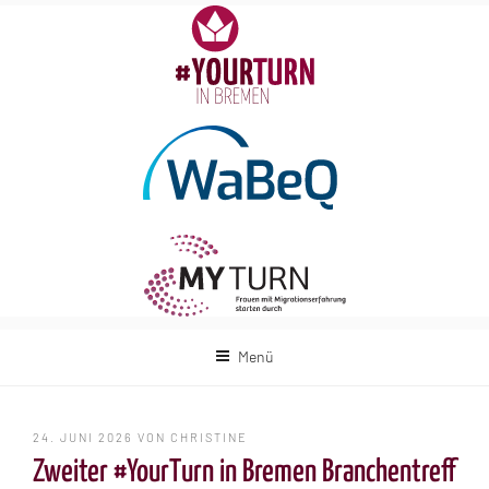
Zum
Inhalt
springen
Menü
VERÖFFENTLICHT
24. JUNI 2026
VON
CHRISTINE
AM
Zweiter #YourTurn in Bremen Branchentreff