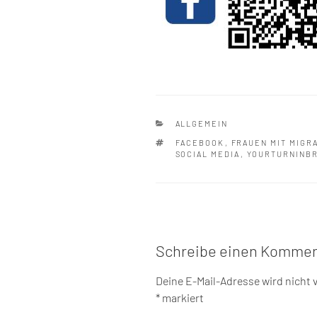
KATEGORIEN
ALLGEMEIN
SCHLAGWÖRTER
FACEBOOK
,
FRAUEN MIT MIGR
SOCIAL MEDIA
,
YOURTURNINB
Schreibe einen Kommen
Deine E-Mail-Adresse wird nicht v
*
markiert