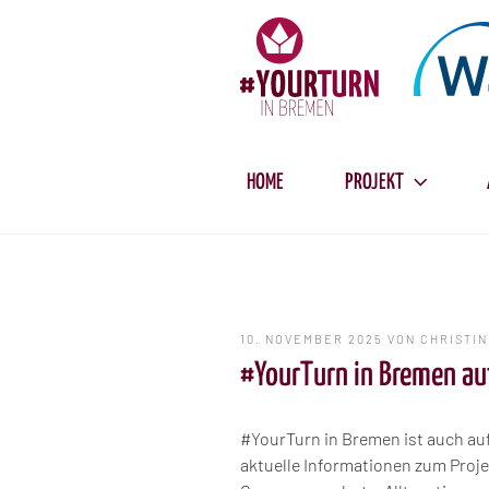
Zum
Inhalt
springen
HOME
PROJEKT
VERÖFFENTLICHT
10. NOVEMBER 2025
VON
CHRISTI
AM
#YourTurn in Bremen auf
#YourTurn in Bremen ist auch au
aktuelle Informationen zum Proj