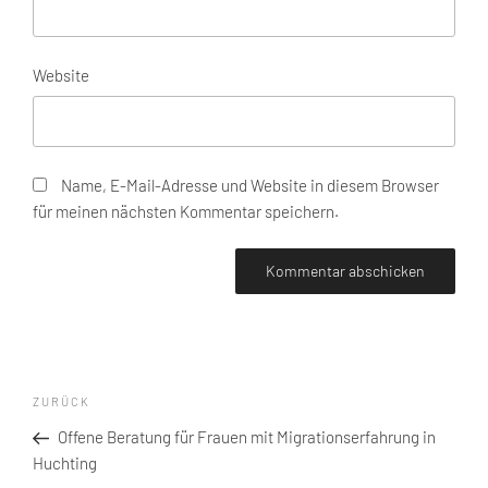
Website
Name, E-Mail-Adresse und Website in diesem Browser
für meinen nächsten Kommentar speichern.
Beitragsnavigation
Vorheriger
ZURÜCK
Beitrag
Offene Beratung für Frauen mit Migrationserfahrung in
Huchting