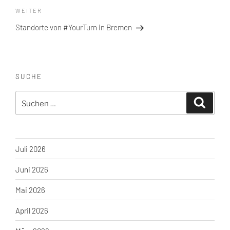
Nächster
WEITER
Beitrag
Standorte von #YourTurn in Bremen
SUCHE
Suche
Suchen
nach:
Juli 2026
Juni 2026
Mai 2026
April 2026