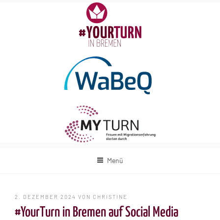
Zum
Inhalt
springen
Menü
VERÖFFENTLICHT
2. DEZEMBER 2024
VON
CHRISTINE
AM
#YourTurn in Bremen auf Social Media