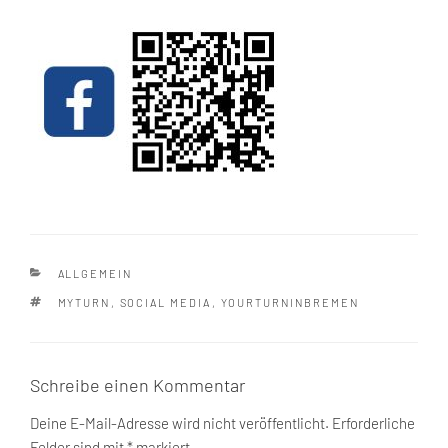
KATEGORIEN
ALLGEMEIN
SCHLAGWÖRTER
MYTURN
,
SOCIAL MEDIA
,
YOURTURNINBREMEN
Schreibe einen Kommentar
Deine E-Mail-Adresse wird nicht veröffentlicht.
Erforderliche
Felder sind mit
*
markiert