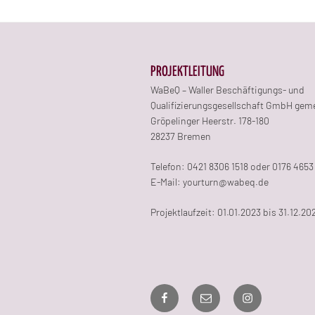
PROJEKTLEITUNG
WaBeQ – Waller Beschäftigungs- und
Qualifizierungsgesellschaft GmbH gem
Gröpelinger Heerstr. 178-180
28237 Bremen
Telefon: 0421 8306 1518 oder 0176 4653
E-Mail: yourturn@wabeq.de
Projektlaufzeit: 01.01.2023 bis 31.12.20
Facebook
E-
Instagram
Mail