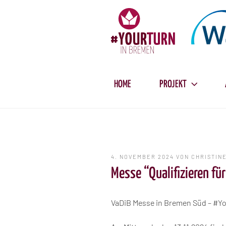
Zum
Inhalt
springen
HOME
PROJEKT
VERÖFFENTLICHT
4. NOVEMBER 2024
VON
CHRISTIN
AM
Messe “Qualifizieren fü
VaDiB Messe in Bremen Süd – #Yo