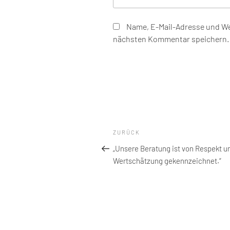
Name, E-Mail-Adresse und We
nächsten Kommentar speichern.
Beitragsnavigation
Vorheriger
ZURÜCK
Beitrag
„Unsere Beratung ist von Respekt u
Wertschätzung gekennzeichnet.“