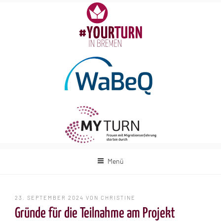
Zum
Inhalt
springen
Menü
VERÖFFENTLICHT
23. SEPTEMBER 2024
VON
CHRISTINE
AM
Gründe für die Teilnahme am Projekt