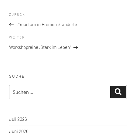
Beitragsnavigation
Vorheriger
ZURÜCK
Beitrag
#YourTurn in Bremen Standorte
Nächster
WEITER
Beitrag
Workshopreihe „Stark im Leben“
SUCHE
Suche
Suchen
nach:
Juli 2026
Juni 2026