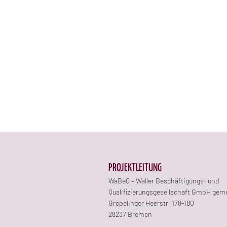
PROJEKTLEITUNG
WaBeQ – Waller Beschäftigungs- und
Qualifizierungsgesellschaft GmbH gem
Gröpelinger Heerstr. 178-180
28237 Bremen