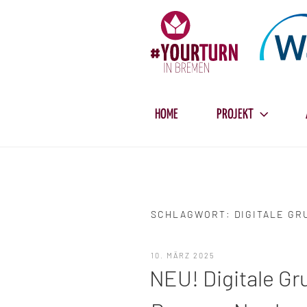
Zum
Inhalt
springen
HOME
PROJEKT
SCHLAGWORT:
DIGITALE G
VERÖFFENTLICHT
10. MÄRZ 2025
AM
NEU! Digitale G