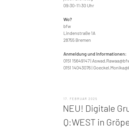
09:30-11:30 Uhr
Wo?
bfw
Lindenstraße 1A
28755 Bremen
Anmeldung und Informationen:
0151 15649147 | Aswad.Rawaa@bf
0151 14043076 | Goeckel.Monika@
VERÖFFENTLICHT
17. FEBRUAR 2025
AM
NEU! Digitale G
Q:WEST in Gröpe