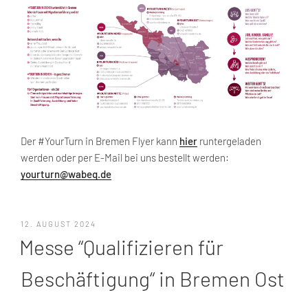
Der #YourTurn in Bremen Flyer kann
h
ier
runtergeladen
werden oder per E-Mail bei uns bestellt werden:
yourturn@wabeq.de
VERÖFFENTLICHT
12. AUGUST 2024
AM
Messe “Qualifizieren für
Beschäftigung“ in Bremen Ost