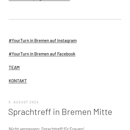
#YourTurn in Bremen auf Instagram
#YourTurn in Bremen auf Facebook
TEAM
KONTAKT
VERÖFFENTLICHT
5. AUGUST 2024
AM
Sprachtreff in Bremen Mitte
Nicht verpassen: Sprachtreff für Frauen!