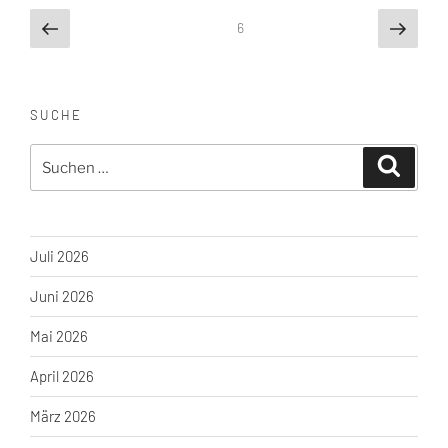
Seitennummerierung
Vorherige
Näch
Seite
6
Seite
Seite
der
Beiträge
SUCHE
Suche
Suchen
nach:
Juli 2026
Juni 2026
Mai 2026
April 2026
März 2026