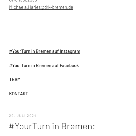
Michaela.Harjes@drk-bremen.de
#YourTurn in Bremen auf Instagram
#YourTurn in Bremen auf Facebook
TEAM
KONTAKT
VERÖFFENTLICHT
29. JULI 2024
AM
#YourTurn in Bremen: