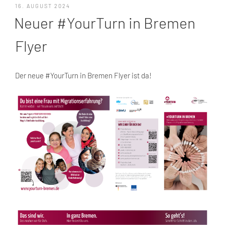
VERÖFFENTLICHT
16. AUGUST 2024
AM
Neuer #YourTurn in Bremen
Flyer
Der neue #YourTurn in Bremen Flyer ist da!