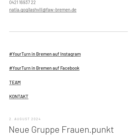
0421 16937 22
natia.gogilashvili@faw-bremen.de
#YourTurn in Bremen auf Instagram
#YourTurn in Bremen auf Facebook
TEAM
KONTAKT
VERÖFFENTLICHT
2. AUGUST 2024
AM
Neue Gruppe Frauen.punkt