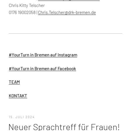
Chris Kitty Telscher
0176 19002058 |
Chris.Telscher@drk-bremen.de
#YourTurn in Bremen auf Instagram
#YourTurn in Bremen auf Facebook
TEAM
KONTAKT
VERÖFFENTLICHT
15. JULI 2024
AM
Neuer Sprachtreff für Frauen!