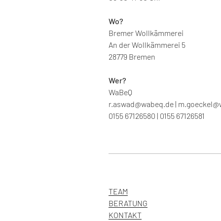
Wo?
Bremer Wollkämmerei
An der Wollkämmerei 5
28779 Bremen
Wer?
WaBeQ
r.aswad@wabeq.de | m.goeckel@
0155 67126580 | 0155 67126581
TEAM
BERATUNG
KONTAKT