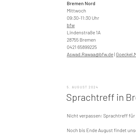
Bremen Nord
Mittwoch
09:30-11:30 Uhr
bfw
Lindenstraße 1A
28755 Bremen
0421 65899225
Aswad.Rawaa@bfw.de
|
Goeckel.
VERÖFFENTLICHT
5. AUGUST 2024
AM
Sprachtreff in B
Nicht verpassen: Sprachtreff für
Noch bis Ende August findet unse