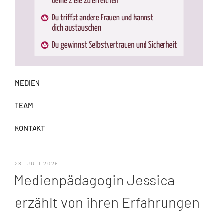
MEDIEN
TEAM
KONTAKT
VERÖFFENTLICHT
28. JULI 2025
AM
Medienpädagogin Jessica
erzählt von ihren Erfahrungen