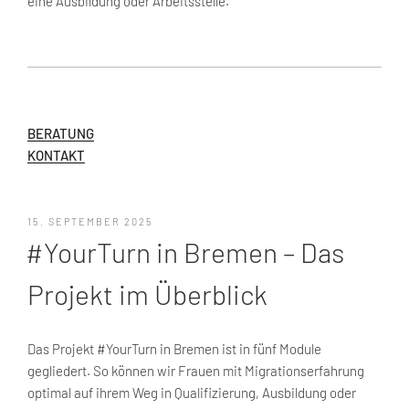
eine Ausbildung oder Arbeitsstelle.
BERATUNG
KONTAKT
VERÖFFENTLICHT
15. SEPTEMBER 2025
AM
#YourTurn in Bremen – Das
Projekt im Überblick
Das Projekt #YourTurn in Bremen ist in fünf Module
gegliedert. So können wir Frauen mit Migrationserfahrung
optimal auf ihrem Weg in Qualifizierung, Ausbildung oder