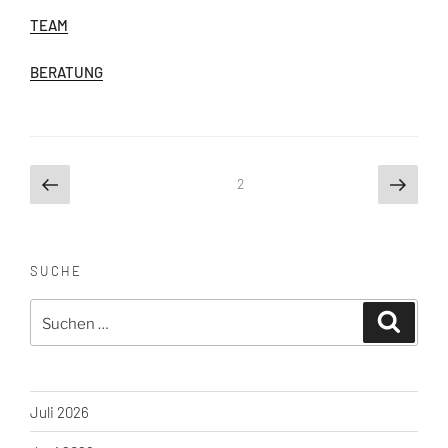
TEAM
BERATUNG
Seitennummerierung
Vorherige
Näch
Seite
2
Seite
Seite
der
Beiträge
SUCHE
Suche
Suchen
nach:
Juli 2026